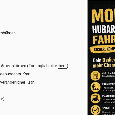
tsbühnen.
Arbeitskörben (For english
click here
)
gebundener Kran.
veränderlicher Kran.
re
)